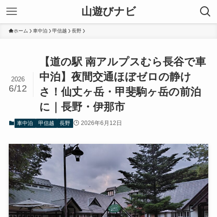
山遊びナビ
ホーム
車中泊
甲信越
長野
【道の駅 南アルプスむら長谷で車
中泊】夜間交通ほぼゼロの静け
2026
6/12
さ！仙丈ヶ岳・甲斐駒ヶ岳の前泊
に｜長野・伊那市
2026年6月12日
車中泊
甲信越
長野