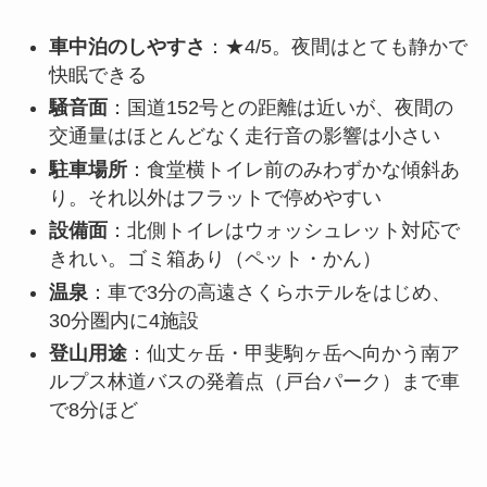
車中泊のしやすさ
：★4/5。夜間はとても静かで
快眠できる
騒音面
：国道152号との距離は近いが、夜間の
交通量はほとんどなく走行音の影響は小さい
駐車場所
：食堂横トイレ前のみわずかな傾斜あ
り。それ以外はフラットで停めやすい
設備面
：北側トイレはウォッシュレット対応で
きれい。ゴミ箱あり（ペット・かん）
温泉
：車で3分の高遠さくらホテルをはじめ、
30分圏内に4施設
登山用途
：仙丈ヶ岳・甲斐駒ヶ岳へ向かう南ア
ルプス林道バスの発着点（戸台パーク）まで車
で8分ほど