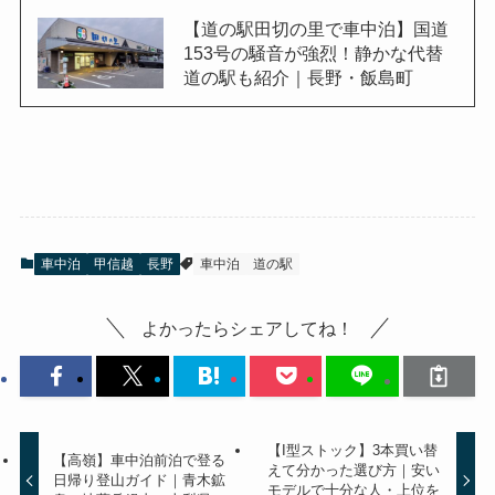
【道の駅田切の里で車中泊】国道
153号の騒音が強烈！静かな代替
道の駅も紹介｜長野・飯島町
車中泊
甲信越
長野
車中泊
道の駅
よかったらシェアしてね！
【I型ストック】3本買い替
【高嶺】車中泊前泊で登る
えて分かった選び方｜安い
日帰り登山ガイド｜青木鉱
モデルで十分な人・上位を