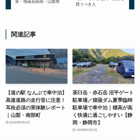
泉・地蔵岳経由・山梨県
買うべき人
関連記事
【道の駅 なんぶで車中泊】
茶臼岳・赤石岳 沼平ゲート
高速道路の走行音に注意！
駐車場／畑薙ダム夏季臨時
耳栓必須の実体験レポート
駐車場で車中泊｜標高が高
｜山梨・南部町
く快適に過ごしやすい【静
岡・静岡市】
2026年8月2日
2026年8月1日