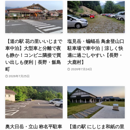
【道の駅 花の里いいじまで
塩見岳・蝙蝠岳 鳥倉登山口
車中泊】大型車と分離で夜
駐車場で車中泊｜涼しく快
も静か！コンビニ隣接で買
適に過ごしやすい【長野・
い出しも便利｜長野・飯島
大鹿村】
町
2026年7月24日
2026年7月25日
奥大日岳・立山 称名平駐車
【道の駅 にしじま和紙の里