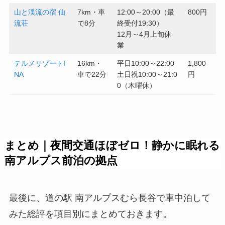
山と渓流の宿 仙
7km・車
12:00～20:00（最
800円
流荘
で8分
終受付19:30）
12月～4月上旬休
業
テルメリゾートI
16km・
平日10:00～22:00
1,800
NA
車で22分
土日祝10:00～21:0
円
0（木曜休）
まとめ｜夜間交通ほぼゼロ！静かに眠れる
南アルプス前泊の拠点
最後に、道の駅 南アルプスむら長谷で車中泊して
みた総評を項目別にまとめておきます。