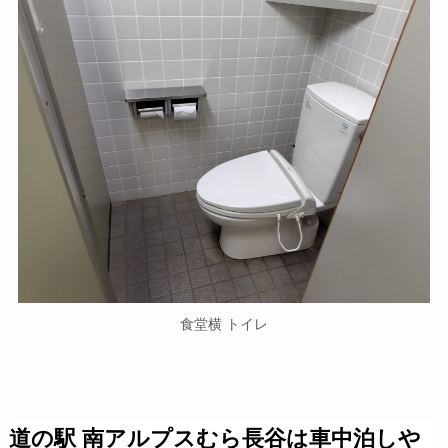
食堂横 トイレ
道の駅 南アルプスむら長谷は車中泊しや