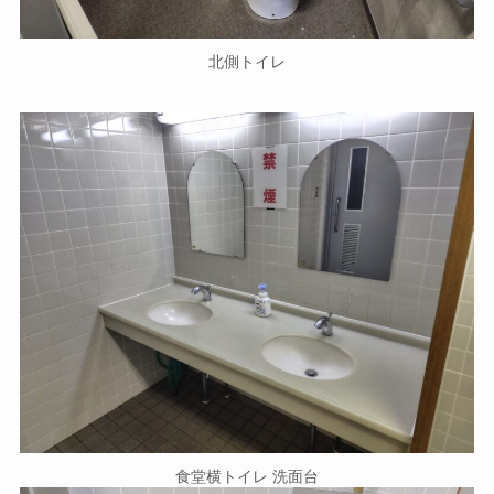
北側トイレ
食堂横トイレ 洗面台