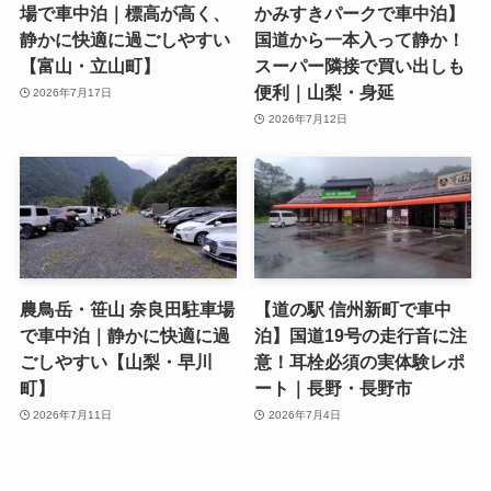
場で車中泊｜標高が高く、
かみすきパークで車中泊】
静かに快適に過ごしやすい
国道から一本入って静か！
【富山・立山町】
スーパー隣接で買い出しも
便利｜山梨・身延
2026年7月17日
2026年7月12日
農鳥岳・笹山 奈良田駐車場
【道の駅 信州新町で車中
で車中泊｜静かに快適に過
泊】国道19号の走行音に注
ごしやすい【山梨・早川
意！耳栓必須の実体験レポ
町】
ート｜長野・長野市
2026年7月11日
2026年7月4日