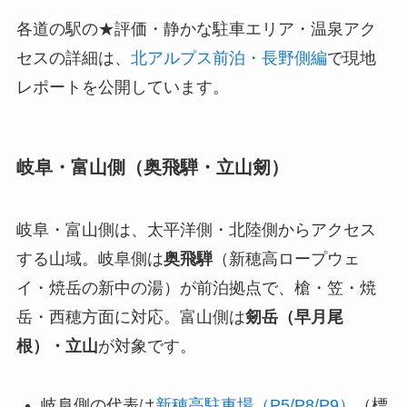
各道の駅の★評価・静かな駐車エリア・温泉アク
セスの詳細は、
北アルプス前泊・長野側編
で現地
レポートを公開しています。
岐阜・富山側（奥飛騨・立山剱）
岐阜・富山側は、太平洋側・北陸側からアクセス
する山域。岐阜側は
奥飛騨
（新穂高ロープウェ
イ・焼岳の新中の湯）が前泊拠点で、槍・笠・焼
岳・西穂方面に対応。富山側は
剱岳（早月尾
根）・立山
が対象です。
岐阜側の代表は
新穂高駐車場（P5/P8/P9）
（標