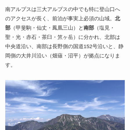
南アルプスは三大アルプスの中でも特に登山口へ
のアクセスが長く、前泊が事実上必須の山域。
北
部
（甲斐駒・仙丈・鳳凰三山）と
南部
（塩見・
聖・光・赤石・茶臼・笊ヶ岳）に分かれ、北部は
中央道沿い、南部は長野側の国道152号沿いと、静
岡側の大井川沿い（畑薙・沼平）が拠点になりま
す。