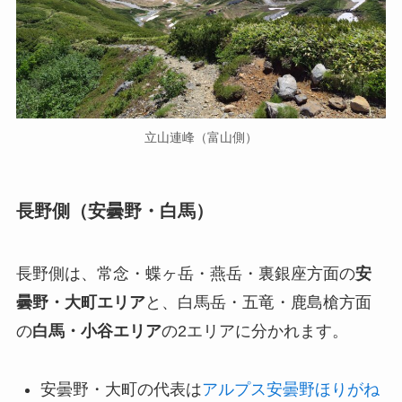
立山連峰（富山側）
長野側（安曇野・白馬）
長野側は、常念・蝶ヶ岳・燕岳・裏銀座方面の
安
曇野・大町エリア
と、白馬岳・五竜・鹿島槍方面
の
白馬・小谷エリア
の2エリアに分かれます。
安曇野・大町の代表は
アルプス安曇野ほりがね