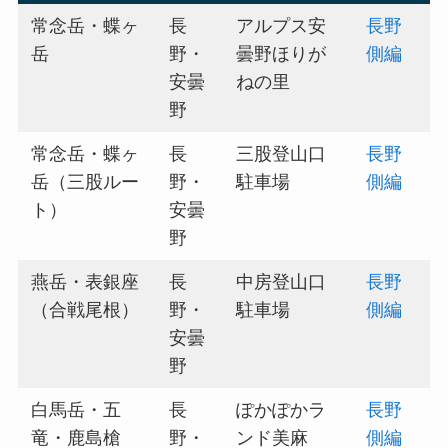
常念岳・蝶ヶ
長
アルプス安
長野
岳
野・
曇野ほりが
側編
安曇
ねの里
野
常念岳・蝶ヶ
長
三股登山口
長野
岳（三股ルー
野・
駐車場
側編
ト）
安曇
野
燕岳・表銀座
長
中房登山口
長野
（合戦尾根）
野・
駐車場
側編
安曇
野
白馬岳・五
長
ぽかぽかラ
長野
竜・鹿島槍
野・
ンド美麻
側編