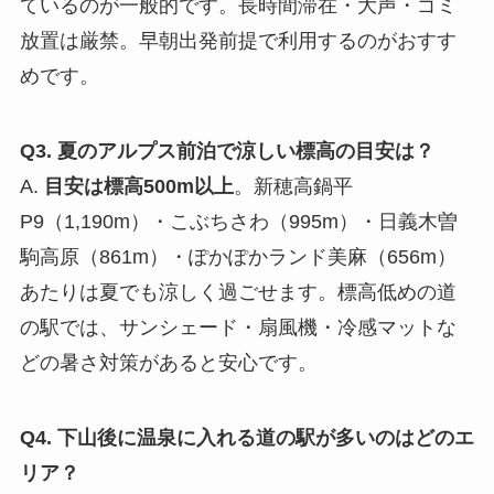
ているのが一般的です。長時間滞在・大声・ゴミ
放置は厳禁。早朝出発前提で利用するのがおすす
めです。
Q3. 夏のアルプス前泊で涼しい標高の目安は？
A.
目安は標高500m以上
。新穂高鍋平
P9（1,190m）・こぶちさわ（995m）・日義木曽
駒高原（861m）・ぽかぽかランド美麻（656m）
あたりは夏でも涼しく過ごせます。標高低めの道
の駅では、サンシェード・扇風機・冷感マットな
どの暑さ対策があると安心です。
Q4. 下山後に温泉に入れる道の駅が多いのはどのエ
リア？