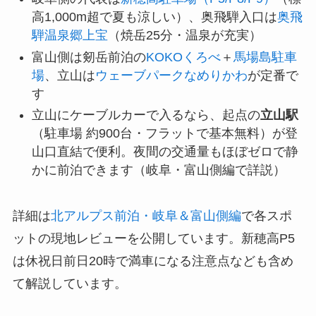
高1,000m超で夏も涼しい）、奥飛騨入口は
奥飛
騨温泉郷上宝
（焼岳25分・温泉が充実）
富山側は剱岳前泊の
KOKOくろべ
＋
馬場島駐車
場
、立山は
ウェーブパークなめりかわ
が定番で
す
立山にケーブルカーで入るなら、起点の
立山駅
（駐車場 約900台・フラットで基本無料）が登
山口直結で便利。夜間の交通量もほぼゼロで静
かに前泊できます（岐阜・富山側編で詳説）
詳細は
北アルプス前泊・岐阜＆富山側編
で各スポ
ットの現地レビューを公開しています。新穂高P5
は休祝日前日20時で満車になる注意点なども含め
て解説しています。