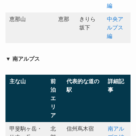
編
恵那山
恵那
きりら
中央ア
坂下
ルプス
編
▼ 南アルプス
主な山
前
代表的な道の
詳細記
泊
駅
事
エ
リ
ア
甲斐駒ヶ岳・
北
信州蔦木宿
南アル