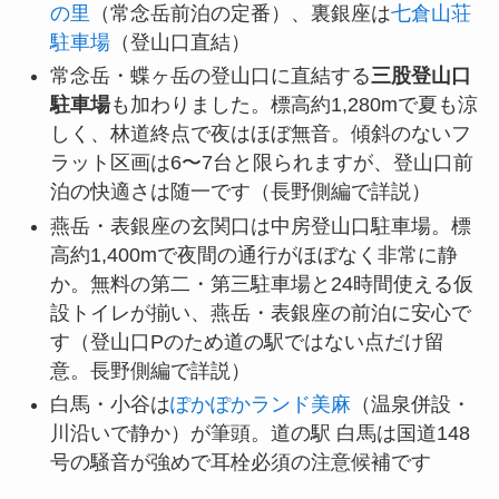
の里
（常念岳前泊の定番）、裏銀座は
七倉山荘
駐車場
（登山口直結）
常念岳・蝶ヶ岳の登山口に直結する
三股登山口
駐車場
も加わりました。標高約1,280mで夏も涼
しく、林道終点で夜はほぼ無音。傾斜のないフ
ラット区画は6〜7台と限られますが、登山口前
泊の快適さは随一です（長野側編で詳説）
燕岳・表銀座の玄関口は中房登山口駐車場。標
高約1,400mで夜間の通行がほぼなく非常に静
か。無料の第二・第三駐車場と24時間使える仮
設トイレが揃い、燕岳・表銀座の前泊に安心で
す（登山口Pのため道の駅ではない点だけ留
意。長野側編で詳説）
白馬・小谷は
ぽかぽかランド美麻
（温泉併設・
川沿いで静か）が筆頭。道の駅 白馬は国道148
号の騒音が強めで耳栓必須の注意候補です