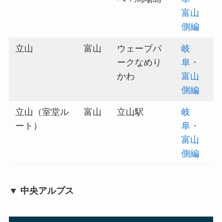
富山
側編
立山
富山
ウェーブパ
岐
ークなめり
阜・
かわ
富山
側編
立山（室堂ル
富山
立山駅
岐
ート）
阜・
富山
側編
▼ 中央アルプス