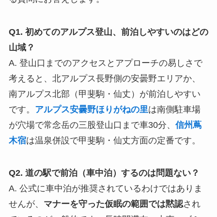
Q1. 初めてのアルプス登山、前泊しやすいのはどの
山域？
A. 登山口までのアクセスとアプローチの易しさで
考えると、北アルプス長野側の安曇野エリアか、
南アルプス北部（甲斐駒・仙丈）が前泊しやすい
です。
アルプス安曇野ほりがねの里
は南側駐車場
が穴場で常念岳の三股登山口まで車30分、
信州蔦
木宿
は温泉併設で甲斐駒・仙丈方面の定番です。
Q2. 道の駅で前泊（車中泊）するのは問題ない？
A. 公式に車中泊が推奨されているわけではありま
せんが、
マナーを守った仮眠の範囲では黙認
され