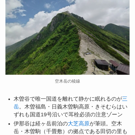
空木岳の稜線
木曽谷で唯一国道を離れて静かに眠れるのが
三
岳
。木曽福島・日義木曽駒高原・きそむらはい
ずれも国道19号沿いで耳栓必須の注意ゾーン
伊那谷は経ヶ岳前泊の
大芝高原
が筆頭。空木
岳・木曽駒（千畳敷）の拠点である田切の里も