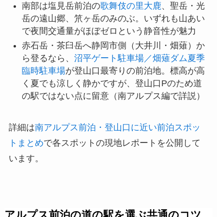
南部は塩見岳前泊の
歌舞伎の里大鹿
、聖岳・光
岳の遠山郷、笊ヶ岳のみのぶ。いずれも山あい
で夜間交通量がほぼゼロという静音性が魅力
赤石岳・茶臼岳へ静岡市側（大井川・畑薙）か
ら登るなら、
沼平ゲート駐車場／畑薙ダム夏季
臨時駐車場
が登山口最寄りの前泊地。標高が高
く夏でも涼しく静かですが、登山口Pのため道
の駅ではない点に留意（南アルプス編で詳説）
詳細は
南アルプス前泊・登山口に近い前泊スポッ
トまとめ
で各スポットの現地レポートを公開して
います。
アルプス前泊の道の駅を選ぶ共通のコツ