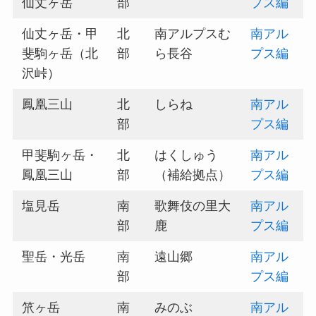
仙丈ヶ岳
部
プス編
仙丈ヶ岳・甲
北
南アルプスむ
南アル
斐駒ヶ岳（北
部
ら長谷
プス編
沢峠）
鳳凰三山
北
しらね
南アル
部
プス編
甲斐駒ヶ岳・
北
はくしゅう
南アル
鳳凰三山
部
（補給拠点）
プス編
塩見岳
南
歌舞伎の里大
南アル
部
鹿
プス編
聖岳・光岳
南
遠山郷
南アル
部
プス編
笊ヶ岳
南
みのぶ
南アル