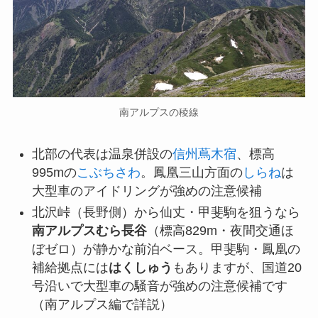
南アルプスの稜線
北部の代表は温泉併設の
信州蔦木宿
、標高
995mの
こぶちさわ
。鳳凰三山方面の
しらね
は
大型車のアイドリングが強めの注意候補
北沢峠（長野側）から仙丈・甲斐駒を狙うなら
南アルプスむら長谷
（標高829m・夜間交通ほ
ぼゼロ）が静かな前泊ベース。甲斐駒・鳳凰の
補給拠点には
はくしゅう
もありますが、国道20
号沿いで大型車の騒音が強めの注意候補です
（南アルプス編で詳説）