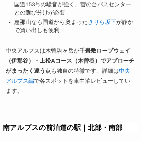
国道153号の騒音が強く、菅の台バスセンター
との選び分けが必要
恵那山なら国道から奥まった
きりら坂下
が静か
で買い出しも便利
中央アルプスは木曽駒ヶ岳が
千畳敷ロープウェイ
（伊那谷）・上松Aコース（木曽谷）でアプローチ
がまったく違う
点も独自の特徴です。詳細は
中央
アルプス編
で各スポットを車中泊レビューしてい
ます。
南アルプスの前泊道の駅｜北部・南部