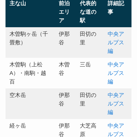
主な山
前泊
代表的
詳細記
エリ
な道の
事
ア
駅
木曽駒ヶ岳（千
伊那
田切の
中央ア
畳敷）
谷
里
ルプス
編
木曽駒（上松
木曽
三岳
中央ア
A）・南駒・越
谷
ルプス
百
編
空木岳
伊那
田切の
中央ア
谷
里
ルプス
編
経ヶ岳
伊那
大芝高
中央ア
谷
原
ルプス