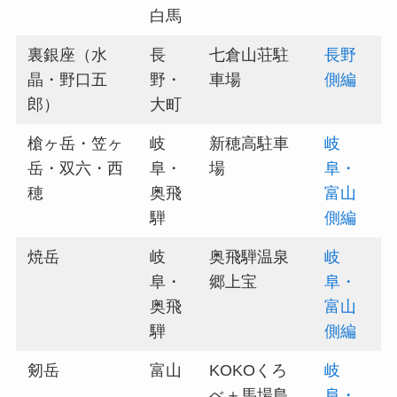
白馬
裏銀座（水
長
七倉山荘駐
長野
晶・野口五
野・
車場
側編
郎）
大町
槍ヶ岳・笠ヶ
岐
新穂高駐車
岐
岳・双六・西
阜・
場
阜・
穂
奥飛
富山
騨
側編
焼岳
岐
奥飛騨温泉
岐
阜・
郷上宝
阜・
奥飛
富山
騨
側編
剱岳
富山
KOKOくろ
岐
べ＋馬場島
阜・