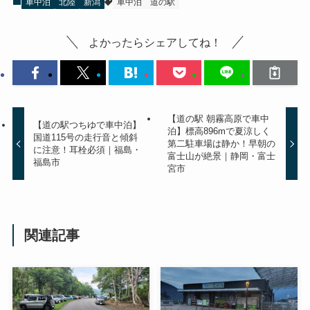
車中泊
北陸
新潟
車中泊
道の駅
よかったらシェアしてね！
【道の駅 朝霧高原で車中
【道の駅つちゆで車中泊】
泊】標高896mで夏涼しく
国道115号の走行音と傾斜
第二駐車場は静か！早朝の
に注意！耳栓必須｜福島・
富士山が絶景｜静岡・富士
福島市
宮市
関連記事