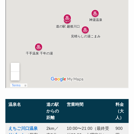
温泉名
道の駅
営業時間
料金
からの
（大
距離
人）
えちご川口温泉
2km／
10:00〜21:00（最終受
900