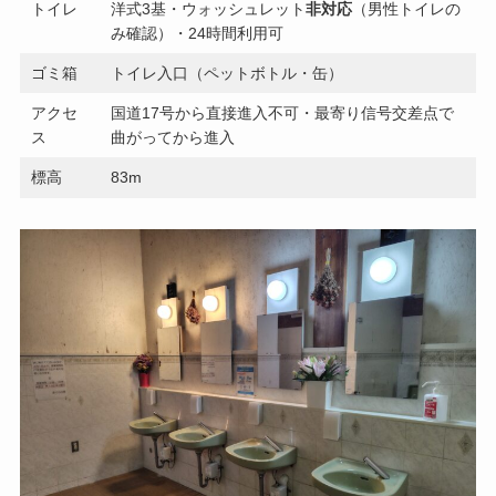
トイレ
洋式3基・ウォッシュレット
非対応
（男性トイレの
み確認）・24時間利用可
ゴミ箱
トイレ入口（ペットボトル・缶）
アクセ
国道17号から直接進入不可・最寄り信号交差点で
ス
曲がってから進入
標高
83m