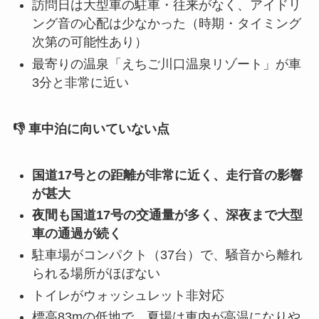
訪問日は大型車の駐車・往来がなく、アイドリ
ング音の心配は少なかった（時期・タイミング
次第の可能性あり）
最寄りの温泉「えちご川口温泉リゾート」が車
3分と非常に近い
👎 車中泊に向いていない点
国道17号との距離が非常に近く、走行音の影響
が甚大
夜間も国道17号の交通量が多く、深夜まで大型
車の通過が続く
駐車場がコンパクト（37台）で、騒音から離れ
られる場所がほぼない
トイレがウォッシュレット非対応
標高83mの低地で、夏場は車内が高温になりや