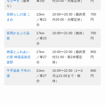
リゾート
（最寄
車3分
付20:00・火曜定休）
円
り）
見晴らしの湯 こ
12km
10:00〜20:30（最終受
700
まみ
／車21
付20:00・火曜定休）
円
分
長岡かまぶろ温
17km
10:00〜21:00（無休）
700
泉
／車23
円
分
神湯とふれあい
17km
10:00〜22:00（最終受
900
の里 神湯温泉倶
／車27
付21:00・第2木曜定
円
楽部
分
休）
千手温泉 千年の
21km
10:00〜22:00（1〜2
800
湯
／車27
月は21:00まで・無
円
分
休）