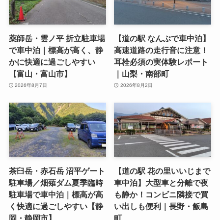
薬師岳・雲ノ平 折立駐車場
【道の駅 なんぶで車中泊】
で車中泊｜標高が高く、静
高速道路の走行音に注意！
かに快適に過ごしやすい
耳栓必須の実体験レポート
【富山・富山市】
｜山梨・南部町
2026年8月7日
2026年8月2日
茶臼岳・赤石岳 沼平ゲート
【道の駅 花の里いいじまで
駐車場／畑薙ダム夏季臨時
車中泊】大型車と分離で夜
駐車場で車中泊｜標高が高
も静か！コンビニ隣接で買
く快適に過ごしやすい【静
い出しも便利｜長野・飯島
岡・静岡市】
町