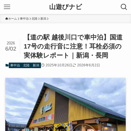
山遊びナビ
ホーム
車中泊
北陸
新潟
【道の駅 越後川口で車中泊】国道
2026
17号の走行音に注意！耳栓必須の
6/02
実体験レポート｜新潟・長岡
2025年10月26日
2026年6月2日
車中泊
北陸
新潟