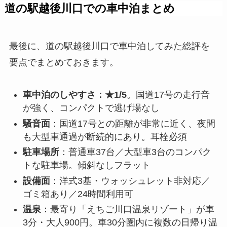
道の駅越後川口での車中泊まとめ
最後に、道の駅越後川口で車中泊してみた総評を
要点でまとめておきます。
車中泊のしやすさ：★1/5
。国道17号の走行音
が強く、コンパクトで逃げ場なし
騒音面
：国道17号との距離が非常に近く、夜間
も大型車通過が断続的にあり。耳栓必須
駐車場所
：普通車37台／大型車3台のコンパク
トな駐車場。傾斜なしフラット
設備面
：洋式3基・ウォッシュレット非対応／
ゴミ箱あり／24時間利用可
温泉
：最寄り「えちご川口温泉リゾート」が車
3分・大人900円。車30分圏内に複数の日帰り温