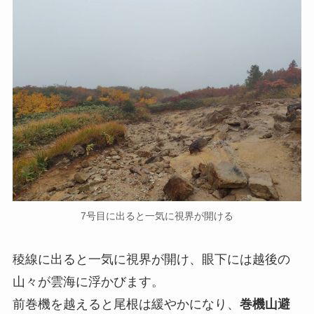
7号目に出ると一気に視界が開ける
稜線に出ると一気に視界が開け、眼下には越後の
山々が雲海に浮かびます。
前巻機を越えると尾根は緩やかになり、
巻機山避