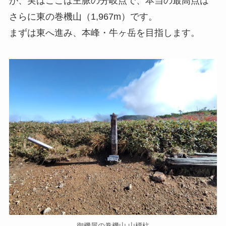
が、実はここは主脈の分岐点で、本当の最高点は
さらに東の巻機山（1,967m）です。
まずは東へ進み、本峰・牛ヶ岳を目指します。
御機屋の巻機山 山標柱