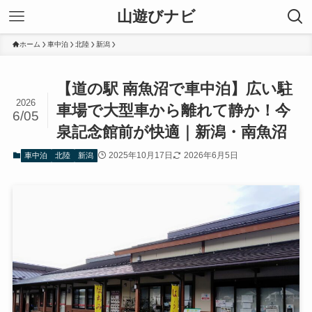
山遊びナビ
ホーム
車中泊
北陸
新潟
【道の駅 南魚沼で車中泊】広い駐
2026
車場で大型車から離れて静か！今
6/05
泉記念館前が快適｜新潟・南魚沼
2025年10月17日
2026年6月5日
車中泊
北陸
新潟