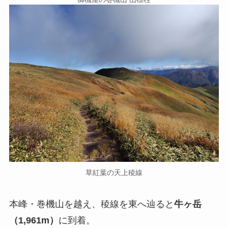
草紅葉の天上稜線
本峰・巻機山を越え、稜線を東へ辿ると
牛ヶ岳
（1,961m）
に到着。