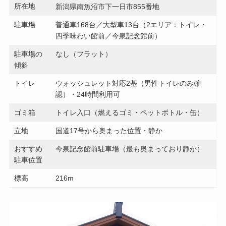
所在地
新潟県南魚沼市下一日市855番地
駐車場
普通車168台／大型車13台（2エリア：トイレ・
四季味わい館前／今泉記念館前）
駐車場の
なし（フラット）
傾斜
トイレ
ウォッシュレット対応2基（男性トイレのみ確
認）・24時間利用可
ゴミ箱
トイレ入口（燃えるゴミ・ペットボトル・缶）
立地
国道17号から奥まった位置・静か
おすすめ
今泉記念館前駐車場（最も奥まっており静か）
駐車位置
標高
216m