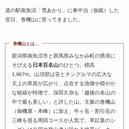
道の駅南魚沼「雪あかり」に車中泊（仮眠）した
翌日、巻機山に登ってきました。
巻機山とは…
新潟県南魚沼市と群馬県みなかみ町の県境に
そびえる
日本百名山
のひとつ。標高
1,967m。山頂部は笹とチングルマの広大な
天上の草原が広がり、点在する池塘や穏やか
な稜線が特徴で、深田久弥も「越後の名山の
中で最も美しい」と評した山。主脈の巻機山
（御機屋・本峰）に加え、牛ヶ岳・割引岳の
三峰を巡る周回コースが人気で、草紅葉のシ