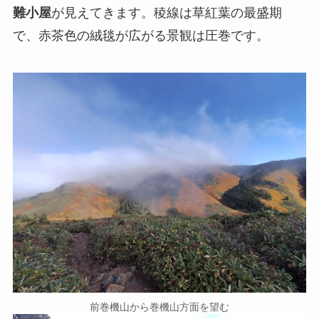
難小屋
が見えてきます。稜線は草紅葉の最盛期
で、赤茶色の絨毯が広がる景観は圧巻です。
前巻機山から巻機山方面を望む