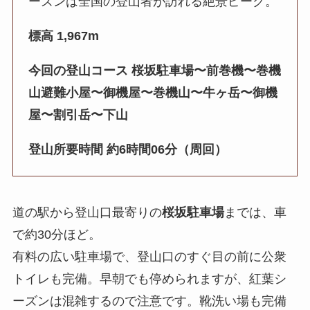
ーズンは全国の登山者が訪れる絶景ピーク。
標高 1,967m
今回の登山コース 桜坂駐車場〜前巻機〜巻機
山避難小屋〜御機屋〜巻機山〜牛ヶ岳〜御機
屋〜割引岳〜下山
登山所要時間 約6時間06分（周回）
道の駅から登山口最寄りの
桜坂駐車場
までは、車
で約30分ほど。
有料の広い駐車場で、登山口のすぐ目の前に公衆
トイレも完備。早朝でも停められますが、紅葉シ
ーズンは混雑するので注意です。靴洗い場も完備