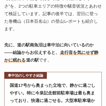
さ”を、2つの駐車エリアの特徴や騒音状況とあわせ
て検証しています。記事の後半では、翌日に登っ
た巻機山（日本百名山）の登山レポートも紹介し
ます。
先に、道の駅南魚沼は車中泊に向いているのか
——結論からお伝えすると、
走行音を気にせず静
かに眠れる
道の駅
です。
車中泊のしやすさ結論
国道17号から奥まった立地で、静かに過ごし
やすい。特に今泉記念館前駐車場は最も奥ま
っており、快適に過ごせる。大型車駐車場か