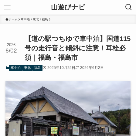
山遊びナビ
ホーム
車中泊
東北
福島
【道の駅つちゆで車中泊】国道115
2026
号の走行音と傾斜に注意！耳栓必
6/02
須｜福島・福島市
2025年10月25日
2026年6月2日
車中泊
東北
福島