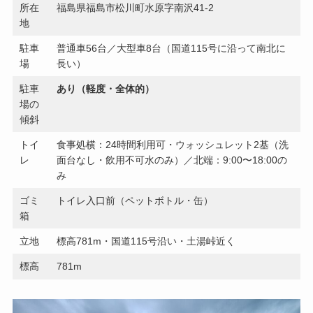
所在
福島県福島市松川町水原字南沢41-2
地
駐車
普通車56台／大型車8台（国道115号に沿って南北に
場
長い）
駐車
あり（軽度・全体的）
場の
傾斜
トイ
食事処横：24時間利用可・ウォッシュレット2基（洗
レ
面台なし・飲用不可水のみ）／北端：9:00〜18:00の
み
ゴミ
トイレ入口前（ペットボトル・缶）
箱
立地
標高781m・国道115号沿い・土湯峠近く
標高
781m