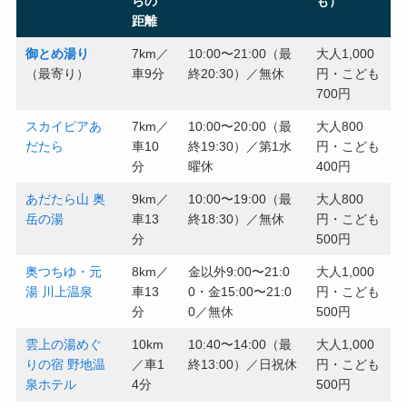
らの
も）
距離
御とめ湯り
7km／
10:00〜21:00（最
大人1,000
（最寄り）
車9分
終20:30）／無休
円・こども
700円
スカイピアあ
7km／
10:00〜20:00（最
大人800
だたら
車10
終19:30）／第1水
円・こども
分
曜休
400円
あだたら山 奥
9km／
10:00〜19:00（最
大人800
岳の湯
車13
終18:30）／無休
円・こども
分
500円
奥つちゆ・元
8km／
金以外9:00〜21:0
大人1,000
湯 川上温泉
車13
0・金15:00〜21:0
円・こども
分
0／無休
500円
雲上の湯めぐ
10km
10:40〜14:00（最
大人1,000
りの宿 野地温
／車1
終13:00）／日祝休
円・こども
泉ホテル
4分
500円