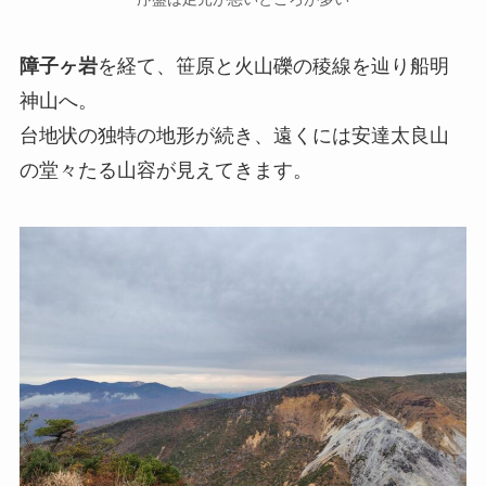
障子ヶ岩
を経て、笹原と火山礫の稜線を辿り船明
神山へ。
台地状の独特の地形が続き、遠くには安達太良山
の堂々たる山容が見えてきます。