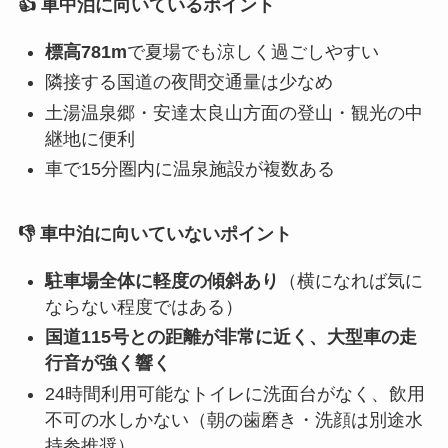
👍 車中泊に向いているポイント
標高781m
で夏場でも涼しく過ごしやすい
隣接する国道の夜間交通量は少なめ
土湯温泉郷・安達太良山方面の登山・観光の中
継地に便利
車で15分圏内に温泉施設が複数ある
👎 車中泊に向いていないポイント
駐車場全体に軽度の傾斜あり
（横になれば気に
ならない程度ではある）
国道115号との距離が非常に近く、大型車の走
行音が強く響く
24時間利用可能なトイレに洗面台がなく、飲用
不可の水しかない（朝の歯磨き・洗顔は別途水
持参推奨）