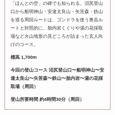
「ほんとの空」の碑でも知られる。沼尻登山
口から船明神山・安達太良山・矢筈森・鉄山
を巡る周回ルートは、ゴンドラを使う奥岳ル
ートと対照的に、胎内岩くぐりや湯の花採取
場など火山地形の見どころが詰まった玄人向
けのコース。
標高 1,700m
今回の登山コース 沼尻登山口〜船明神山〜安
達太良山〜矢筈森〜鉄山〜胎内岩〜湯の花採
取場（周回）
登山所要時間 約4時間30分（周回）