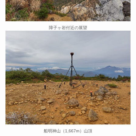
障子ヶ岩付近の展望
船明神山（1,667m）山頂