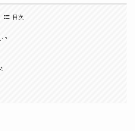
目次
い？
め