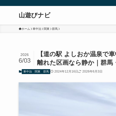
山遊びナビ
ホーム
車中泊
関東
群馬
【道の駅 よしおか温泉で
2026
6/03
離れた区画なら静か｜群馬
2024年12月16日
2026年6月3日
車中泊
関東
群馬