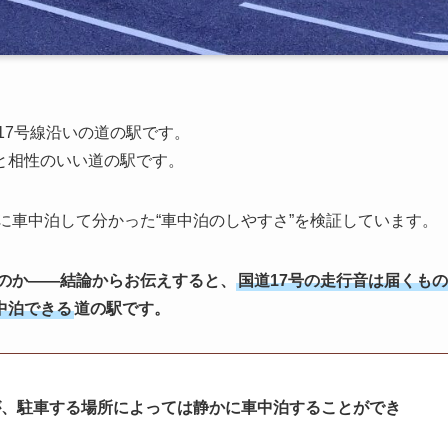
17号線沿いの道の駅です。
と相性のいい道の駅です。
に車中泊して分かった“車中泊のしやすさ”を検証しています。
るのか——結論からお伝えすると、
国道17号の走行音は届くもの
中泊できる
道の駅です。
が、駐車する場所によっては静かに車中泊することができ