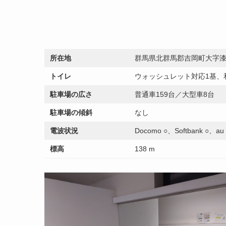
所在地
群馬県北群馬郡吉岡町大字漆原
トイレ
ウォッシュレット対応1基、
駐車場の広さ
普通車159台／大型車8台
駐車場の傾斜
なし
電波状況
Docomo ○、Softbank ○、a
標高
138 m