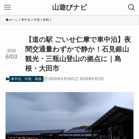
山遊びナビ
ホーム
車中泊
中国
島根
【道の駅 ごいせ仁摩で車中泊】夜
間交通量わずかで静か！石見銀山
2026
6/03
観光・三瓶山登山の拠点に｜島
根・大田市
2026年4月26日
2026年6月3日
車中泊
中国
島根