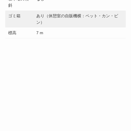
斜
ゴミ箱
あり（休憩室の自販機横：ペット・カン・ビ
ン）
標高
7 m