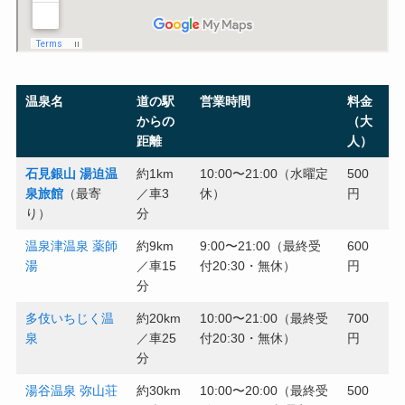
温泉名
道の駅
営業時間
料金
からの
（大
距離
人）
石見銀山 湯迫温
約1km
10:00〜21:00（水曜定
500
泉旅館
（最寄
／車3
休）
円
り）
分
温泉津温泉 薬師
約9km
9:00〜21:00（最終受
600
湯
／車15
付20:30・無休）
円
分
多伎いちじく温
約20km
10:00〜21:00（最終受
700
泉
／車25
付20:30・無休）
円
分
湯谷温泉 弥山荘
約30km
10:00〜20:00（最終受
500