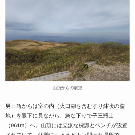
山頂からの展望
男三瓶からは室の内（火口湖を含むすり鉢状の窪
地）を眼下に見ながら、急な下りで子三瓶山
（961m）へ。山頂には立派な標識とベンチが設置