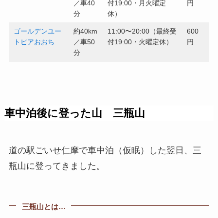
／車40
付19:00・月火曜定
円
分
休）
ゴールデンユー
約40km
11:00〜20:00（最終受
600
トピアおおち
／車50
付19:00・火曜定休）
円
分
車中泊後に登った山 三瓶山
道の駅ごいせ仁摩で車中泊（仮眠）した翌日、三
瓶山に登ってきました。
三瓶山とは…