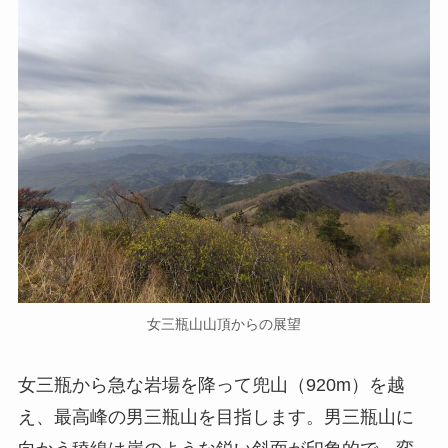
女三瓶山山頂からの展望
女三瓶から急な岩場を降って兜山（920m）を越
え、最高峰の男三瓶山を目指します。男三瓶山に