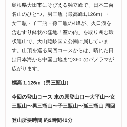
島根県大田市にそびえる独立峰で、日本二百
名山のひとつ。男三瓶（最高峰1,126m）・
女三瓶・子三瓶・孫三瓶の4峰が、火口湖を
含むすり鉢状の窪地「室の内」を取り囲む環
状連山で、大山隠岐国立公園に属していま
す。山頂を巡る周回コースからは、晴れた日
は日本海から中国山地まで360°のパノラマが
広がります。
標高 1,126m（男三瓶山）
今回の登山コース 東の原登山口〜大平山〜女
三瓶山〜男三瓶山〜子三瓶山〜孫三瓶山 周回
登山所要時間 約2時間42分