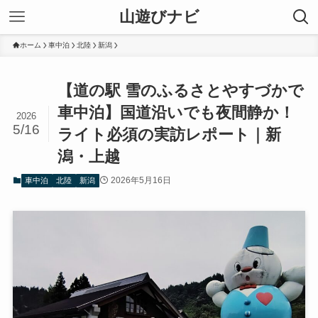
山遊びナビ
ホーム
車中泊
北陸
新潟
【道の駅 雪のふるさとやすづかで
車中泊】国道沿いでも夜間静か！
2026
5/16
ライト必須の実訪レポート｜新
潟・上越
2026年5月16日
車中泊
北陸
新潟