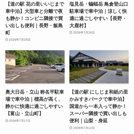
【道の駅 花の里いいじまで
塩見岳・蝙蝠岳 鳥倉登山口
車中泊】大型車と分離で夜
駐車場で車中泊｜涼しく快
も静か！コンビニ隣接で買
適に過ごしやすい【長野・
い出しも便利｜長野・飯島
大鹿村】
町
2026年7月24日
2026年7月25日
奥大日岳・立山 称名平駐車
【道の駅 にしじま和紙の里
場で車中泊｜標高が高く、
かみすきパークで車中泊】
静かに快適に過ごしやすい
国道から一本入って静か！
【富山・立山町】
スーパー隣接で買い出しも
便利｜山梨・身延
2026年7月17日
2026年7月12日