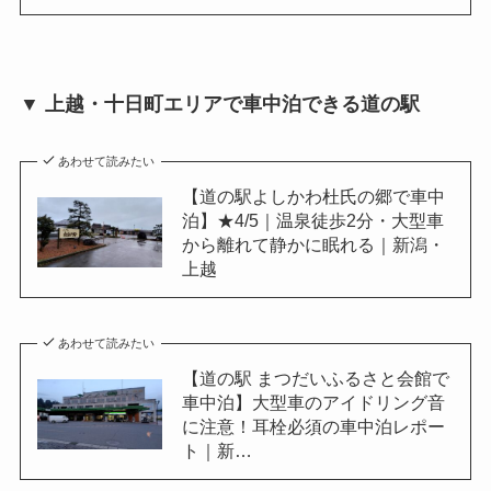
▼ 上越・十日町エリアで車中泊できる道の駅
あわせて読みたい
【道の駅よしかわ杜氏の郷で車中
泊】★4/5｜温泉徒歩2分・大型車
から離れて静かに眠れる｜新潟・
上越
あわせて読みたい
【道の駅 まつだいふるさと会館で
車中泊】大型車のアイドリング音
に注意！耳栓必須の車中泊レポー
ト｜新…