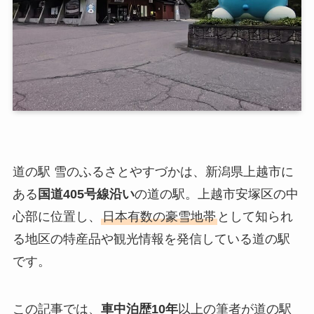
道の駅 雪のふるさとやすづかは、新潟県上越市に
ある
国道405号線沿い
の道の駅。上越市安塚区の中
心部に位置し、
日本有数の豪雪地帯
として知られ
る地区の特産品や観光情報を発信している道の駅
です。
この記事では、
車中泊歴10年
以上の筆者が道の駅