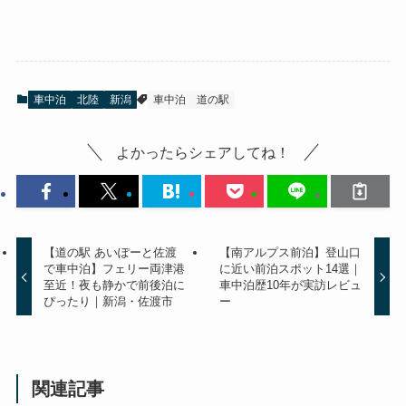
車中泊
北陸
新潟
車中泊
道の駅
よかったらシェアしてね！
【道の駅 あいぽーと佐渡
【南アルプス前泊】登山口
で車中泊】フェリー両津港
に近い前泊スポット14選｜
至近！夜も静かで前後泊に
車中泊歴10年が実訪レビュ
ぴったり｜新潟・佐渡市
ー
関連記事