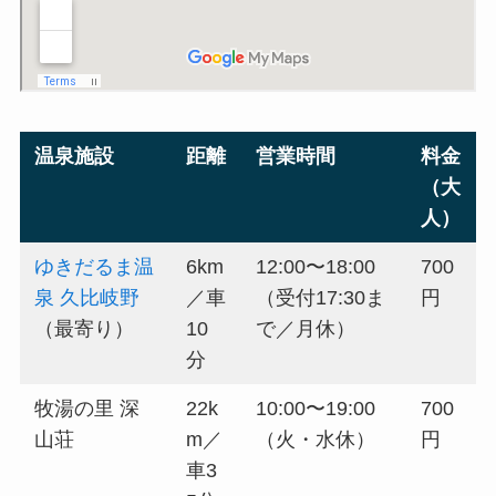
温泉施設
距離
営業時間
料金
（大
人）
ゆきだるま温
6km
12:00〜18:00
700
泉 久比岐野
／車
（受付17:30ま
円
（最寄り）
10
で／月休）
分
牧湯の里 深
22k
10:00〜19:00
700
山荘
m／
（火・水休）
円
車3