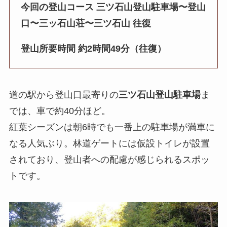
今回の登山コース 三ツ石山登山駐車場〜登山
口〜三ッ石山荘〜三ツ石山 往復
登山所要時間 約2時間49分（往復）
道の駅から登山口最寄りの
三ツ石山登山駐車場
ま
では、車で約40分ほど。
紅葉シーズンは朝6時でも一番上の駐車場が満車に
なる人気ぶり。林道ゲートには仮設トイレが設置
されており、登山者への配慮が感じられるスポッ
トです。