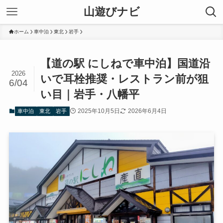
山遊びナビ
ホーム
車中泊
東北
岩手
【道の駅 にしねで車中泊】国道沿
2026
いで耳栓推奨・レストラン前が狙
6/04
い目｜岩手・八幡平
2025年10月5日
2026年6月4日
車中泊
東北
岩手