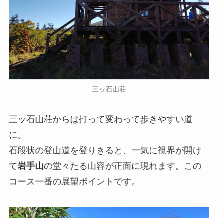
三ッ石山荘
三ッ石山荘からは打って変わって歩きやすい道
に。
石段状の登山道を登りきると、一気に視界が開け
て
岩手山
の堂々たる山容が正面に現れます。この
コース一番の展望ポイントです。