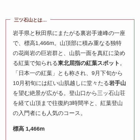
三ツ石山とは…
岩手県と秋田県にまたがる裏岩手連峰の一座
で、標高1,466m。山頂部に積み重なる独特
の花崗岩の巨岩群と、山肌一面を真紅に染め
る紅葉で知られる
東北屈指の紅葉スポット
。
「日本一の紅葉」とも称され、9月下旬から
10月初旬には紅い山肌越しに堂々たる
岩手山
を望む絶景が広がる。登山口から三ッ石山荘
を経て山頂まで往復約3時間半と、紅葉登山
の入門者にも人気のコース。
標高 1,466m