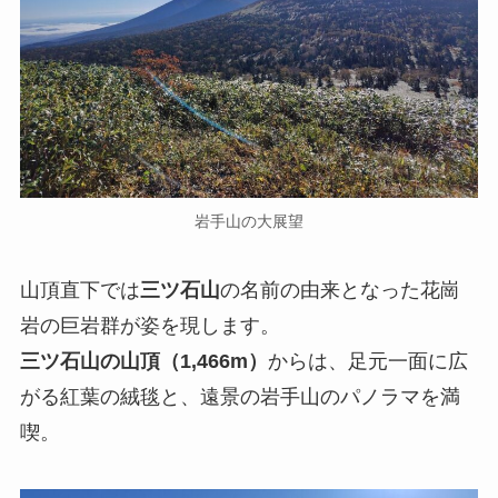
岩手山の大展望
山頂直下では
三ツ石山
の名前の由来となった花崗
岩の巨岩群が姿を現します。
三ツ石山の山頂（1,466m）
からは、足元一面に広
がる紅葉の絨毯と、遠景の岩手山のパノラマを満
喫。