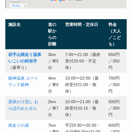
施設名
道の
営業時間・定休日
料金
駅か
（大人
らの
／こど
距離
も）
岩手山焼走り温泉
3km
7:00〜21:00（最終
650円
いこいの村岩手
／車5
受付20:00・不定
／350
（最寄り）
分
休）
円
姫神温泉 ユート
4km
10:00〜22:00（最
700円
ランド姫神
／車6
終受付21:00・無
／350
分
休）
円
源泉かけ流し お
2km
10:00〜21:00（最
500円
らほのおんせん
／車7
終受付20:15・無
／300
分
休）
円
焼走りの湯
7km
平日9:30〜20:30・
600円
／車9
土日祝9:30〜21:00
／300