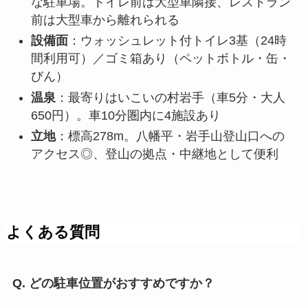
な駐車場。トイレ前は大型車隣接、レストラン
前は大型車から離れられる
設備面
：ウォッシュレット付トイレ3基（24時
間利用可）／ゴミ箱あり（ペットボトル・缶・
びん）
温泉
：最寄りはいこいの村岩手（車5分・大人
650円）。車10分圏内に4施設あり
立地
：標高278m。八幡平・岩手山登山口への
アクセス◎、登山の拠点・中継地として便利
よくある質問
Q. どの駐車位置がおすすめですか？