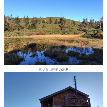
三ツ石山荘前の池塘