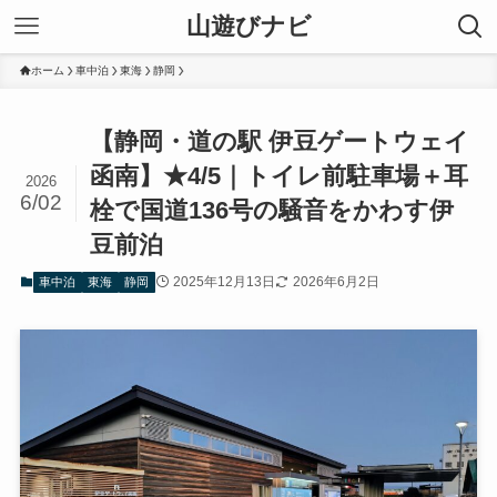
山遊びナビ
ホーム
車中泊
東海
静岡
【静岡・道の駅 伊豆ゲートウェイ
函南】★4/5｜トイレ前駐車場＋耳
2026
6/02
栓で国道136号の騒音をかわす伊
豆前泊
2025年12月13日
2026年6月2日
車中泊
東海
静岡