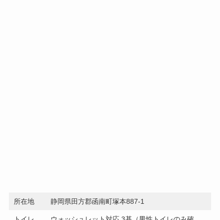
所在地
静岡県田方郡函南町塚本887-1
トイレ
ウォッシュレット対応 3基（男性トイレのみ確