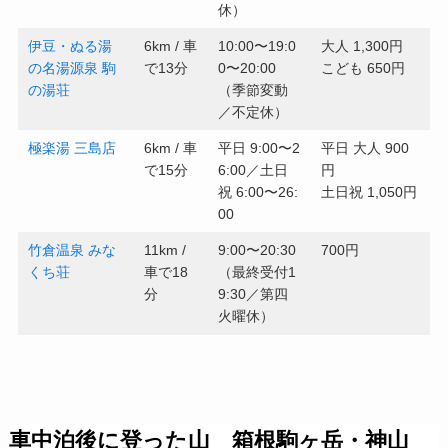
休）
伊豆・ぬる湯
6km / 車
10:00〜19:0
大人 1,300円
の名湯源泉 駒
で13分
0〜20:00
こども 650円
の湯荘
（季節変動
／不定休）
極楽湯 三島店
6km / 車
平日 9:00〜2
平日 大人 900
で15分
6:00／土日
円
祝 6:00〜26:
土日祝 1,050円
00
竹倉温泉 みな
11km /
9:00〜20:30
700円
くち荘
車で18
（最終受付1
分
9:30／第四
火曜休）
車中泊後に登った山 箱根駒ヶ岳・神山