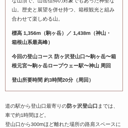
な山頂で、山岳信仰の対象でもあった神聖な
山。歴史と展望を併せ持つ、箱根観光と組み
合わせて楽しめる山。
標高 1,356m（駒ヶ岳）／ 1,438m（神山・
箱根山系最高峰）
今回の登山コース 防ヶ沢登山口〜駒ヶ岳〜箱
根元宮〜駒ヶ岳ロープウェー駅〜神山 周回
登山所要時間 約3時間20分（周回）
道の駅から登山口最寄りの
防ヶ沢登山口
までは、
車で約1時間ほど。
登山口から300mほど離れた場所の路肩スペースに