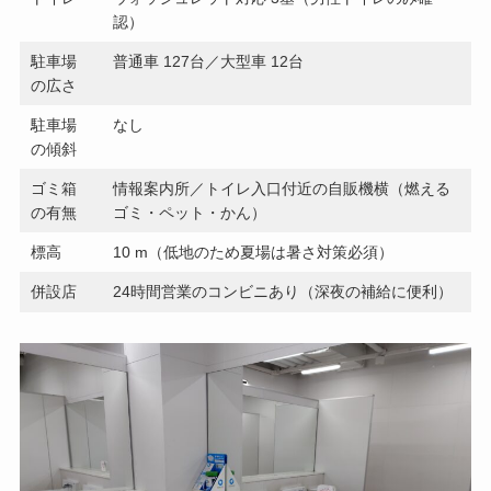
認）
駐車場
普通車 127台／大型車 12台
の広さ
駐車場
なし
の傾斜
ゴミ箱
情報案内所／トイレ入口付近の自販機横（燃える
の有無
ゴミ・ペット・かん）
標高
10 m（低地のため夏場は暑さ対策必須）
併設店
24時間営業のコンビニあり（深夜の補給に便利）