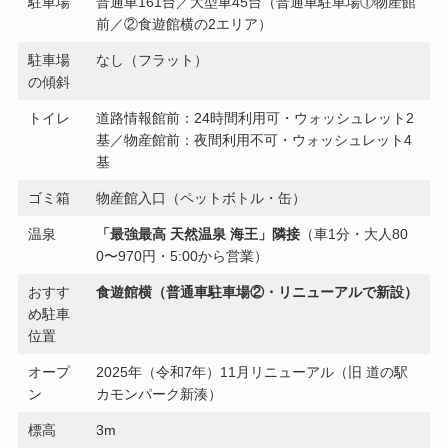
駐車場
普通車161台／大型車45台（普通車駐車場①物産館
前／②食遊館横の2エリア）
駐車場
なし（フラット）
の傾斜
トイレ
道路情報館前：24時間利用可・ウォッシュレット2
基／物産館前：夜間利用不可・ウォッシュレット4
基
ゴミ箱
物産館入口（ペットボトル・缶）
温泉
「最強最高 天然温泉 海王」隣接
（車1分・大人80
0〜970円・5:00から営業）
おすす
食遊館横（普通車駐車場②・リニューアルで新設）
め駐車
位置
オープ
2025年（令和7年）11月リニューアル（旧 道の駅
ン
カモンパーク新湊）
標高
3m