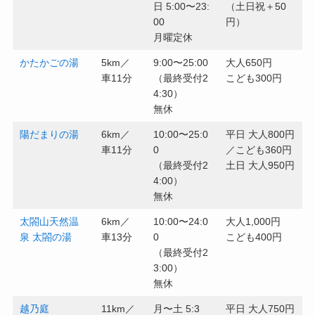
日 5:00〜23:
（土日祝＋50
00
円）
月曜定休
かたかごの湯
5km／
9:00〜25:00
大人650円
車11分
（最終受付2
こども300円
4:30）
無休
陽だまりの湯
6km／
10:00〜25:0
平日 大人800円
車11分
0
／こども360円
（最終受付2
土日 大人950円
4:00）
無休
太閤山天然温
6km／
10:00〜24:0
大人1,000円
泉 太閤の湯
車13分
0
こども400円
（最終受付2
3:00）
無休
越乃庭
11km／
月〜土 5:3
平日 大人750円