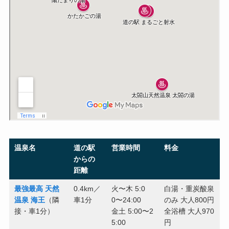
温泉名
道の駅
営業時間
料金
からの
距離
最強最高 天然
0.4km／
火〜木 5:0
白湯・重炭酸泉
温泉 海王
（隣
車1分
0〜24:00
のみ 大人800円
接・車1分）
金土 5:00〜2
全浴槽 大人970
5:00
円