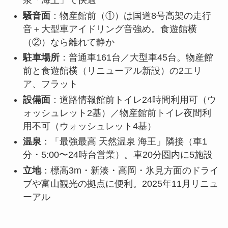
泉「海王」で快適
騒音面
：物産館前（①）は国道8号高架の走行
音＋大型車アイドリング音強め。食遊館横
（②）なら離れて静か
駐車場所
：普通車161台／大型車45台。物産館
前と食遊館横（リニューアル新設）の2エリ
ア、フラット
設備面
：道路情報館前トイレ24時間利用可（ウ
ォッシュレット2基）／物産館前トイレ夜間利
用不可（ウォッシュレット4基）
温泉
：「最強最高 天然温泉 海王」隣接（車1
分・5:00〜24時台営業）。車20分圏内に5施設
立地
：標高3m・新湊・高岡・氷見方面のドライ
ブや富山観光の拠点に便利。2025年11月リニュ
ーアル