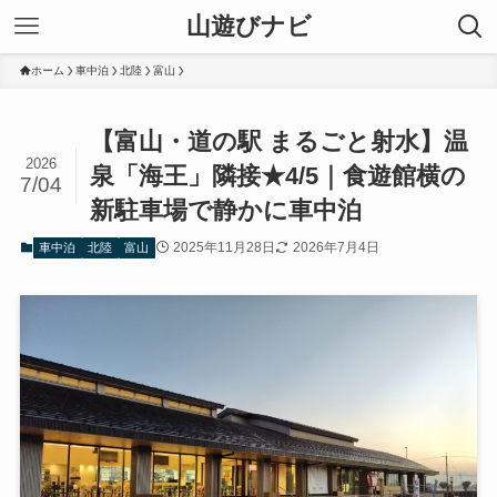
山遊びナビ
ホーム
車中泊
北陸
富山
【富山・道の駅 まるごと射水】温
2026
泉「海王」隣接★4/5｜食遊館横の
7/04
新駐車場で静かに車中泊
2025年11月28日
2026年7月4日
車中泊
北陸
富山