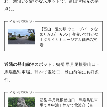
わ。海沿いの静かなスポットで、富山湾観光の拠
点に。
あわせて読みたい
【富山・道の駅 ウェーブパークな
めりかわ】★5/5｜海沿いで静かな
ホタルイカミュージアム併設の穴
場
近隣の登山前泊スポット
：剱岳 早月尾根登山口・
馬場島駐車場。静かで電波◎、登山前泊にも好条
件。
あわせて読みたい
剱岳 早月尾根登山口・馬場島駐車
場で車中泊｜静かで電波◎【富