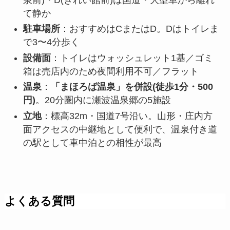
て静か
駐車場所
：おすすめはCまたはD。Dはトイレま
で3〜4分歩く
設備面
：トイレはウォッシュレット1基／ゴミ
箱は売店内のため夜間利用不可／フラット
温泉
：
「まほろば温泉」を併設(徒歩1分・500
円)
。20分圏内に瀬波温泉郷の5施設
立地
：標高32m・国道7号沿い。山形・庄内方
面アクセスの中継地として便利で、温泉付き道
の駅として車中泊との相性が最高
よくある質問