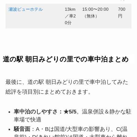
瀬波ビューホテル
13km
15:00〜20:00
700
／車2
（無休）
円
0分
道の駅 朝日みどりの里での車中泊まとめ
最後に、道の駅 朝日みどりの里で車中泊してみた
総評を項目別にまとめておきます。
車中泊のしやすさ：★5/5
。温泉併設＆静かな駐
車場で快適
騒音面
：A・Bは国道/大型車の影響あり、C(温
泉前)・D(きれい館前)は国道・大型車から離れ