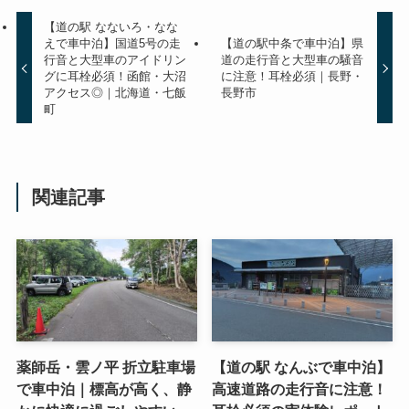
【道の駅 なないろ・なな
えで車中泊】国道5号の走
【道の駅中条で車中泊】県
行音と大型車のアイドリン
道の走行音と大型車の騒音
グに耳栓必須！函館・大沼
に注意！耳栓必須｜長野・
アクセス◎｜北海道・七飯
長野市
町
関連記事
薬師岳・雲ノ平 折立駐車場
【道の駅 なんぶで車中泊】
で車中泊｜標高が高く、静
高速道路の走行音に注意！