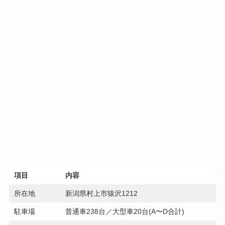
項目
内容
所在地
新潟県村上市猿沢1212
駐車場
普通車238台／大型車20台(A〜D合計)