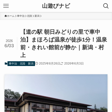
山遊びナビ
ホーム
車中泊
北陸
新潟
【道の駅 朝日みどりの里で車中
泊】まほろば温泉が徒歩1分！温泉
2026
6/03
前・きれい館前が静か｜新潟・村
上
2025年8月26日
2026年6月3日
車中泊
北陸
新潟