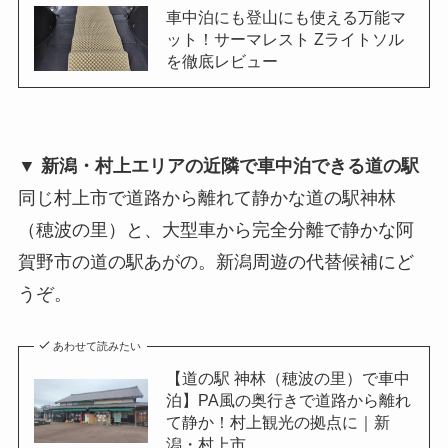
車中泊にも登山にも使える万能マ
ット！サーマレスト Zライトソル
を徹底レビュー
▼ 新潟・村上エリアの近隣で車中泊できる道の駅
同じ村上市で道路から離れて静かな道の駅神林
（穂波の里）と、大型車から完全分離で静かな阿
賀野市の道の駅あがの。新潟周遊の代替候補にど
うぞ。
あわせて読みたい
【道の駅 神林（穂波の里）で車中
泊】PA風の奥行きで道路から離れ
て静か！村上観光の拠点に｜新
潟・村上市