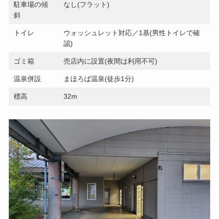
駐車場の傾
なし(フラット)
斜
トイレ
ウォッシュレット対応／1基(男性トイレで確
認)
ゴミ箱
売店内に設置(夜間は利用不可)
温泉併設
まほろば温泉(徒歩1分)
標高
32m