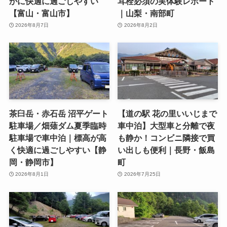
かに快適に過ごしやすい
耳栓必須の実体験レポート
【富山・富山市】
｜山梨・南部町
2026年8月7日
2026年8月2日
茶臼岳・赤石岳 沼平ゲート
【道の駅 花の里いいじまで
駐車場／畑薙ダム夏季臨時
車中泊】大型車と分離で夜
駐車場で車中泊｜標高が高
も静か！コンビニ隣接で買
く快適に過ごしやすい【静
い出しも便利｜長野・飯島
岡・静岡市】
町
2026年8月1日
2026年7月25日