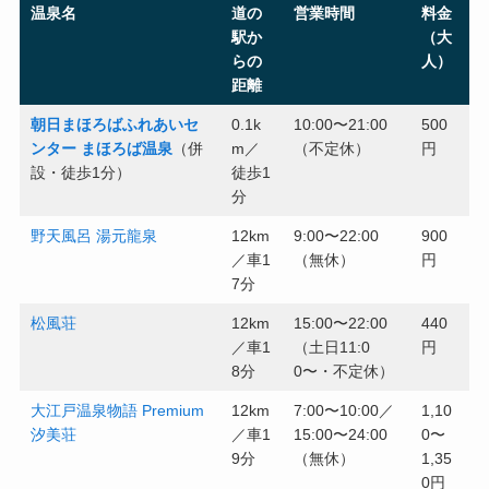
温泉名
道の
営業時間
料金
駅か
（大
らの
人）
距離
朝日まほろばふれあいセ
0.1k
10:00〜21:00
500
ンター まほろば温泉
（併
m／
（不定休）
円
設・徒歩1分）
徒歩1
分
野天風呂 湯元龍泉
12km
9:00〜22:00
900
／車1
（無休）
円
7分
松風荘
12km
15:00〜22:00
440
／車1
（土日11:0
円
8分
0〜・不定休）
大江戸温泉物語 Premium
12km
7:00〜10:00／
1,10
汐美荘
／車1
15:00〜24:00
0〜
9分
（無休）
1,35
0円