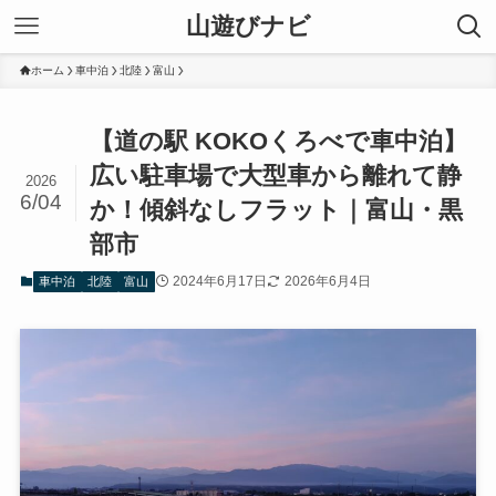
山遊びナビ
ホーム
車中泊
北陸
富山
【道の駅 KOKOくろべで車中泊】
広い駐車場で大型車から離れて静
2026
6/04
か！傾斜なしフラット｜富山・黒
部市
2024年6月17日
2026年6月4日
車中泊
北陸
富山