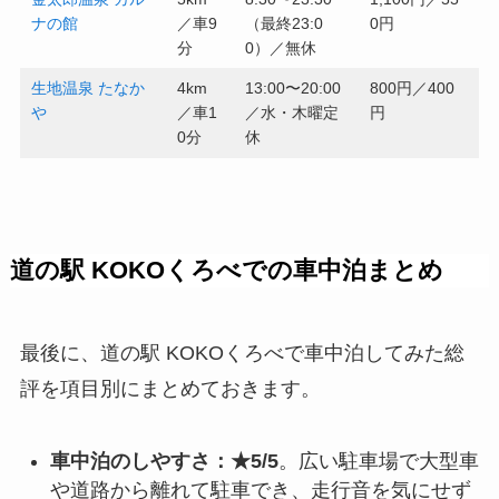
ナの館
／車9
（最終23:0
0円
分
0）／無休
生地温泉 たなか
4km
13:00〜20:00
800円／400
や
／車1
／水・木曜定
円
0分
休
道の駅 KOKOくろべでの車中泊まとめ
最後に、道の駅 KOKOくろべで車中泊してみた総
評を項目別にまとめておきます。
車中泊のしやすさ：★5/5
。広い駐車場で大型車
や道路から離れて駐車でき、走行音を気にせず