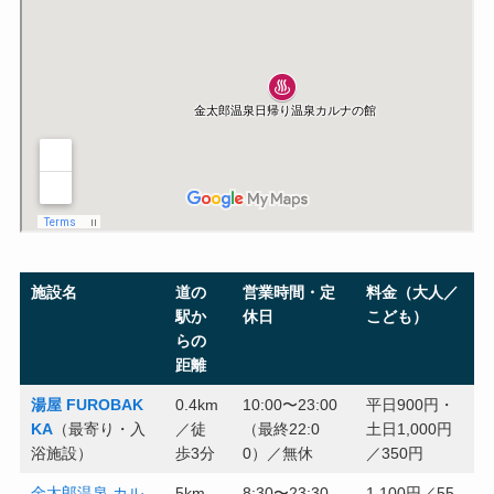
施設名
道の
営業時間・定
料金（大人／
駅か
休日
こども）
らの
距離
湯屋 FUROBAK
0.4km
10:00〜23:00
平日900円・
KA
（最寄り・入
／徒
（最終22:0
土日1,000円
浴施設）
歩3分
0）／無休
／350円
金太郎温泉 カル
5km
8:30〜23:30
1,100円／55