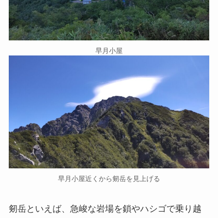
早月小屋
早月小屋近くから剱岳を見上げる
剱岳といえば、急峻な岩場を鎖やハシゴで乗り越