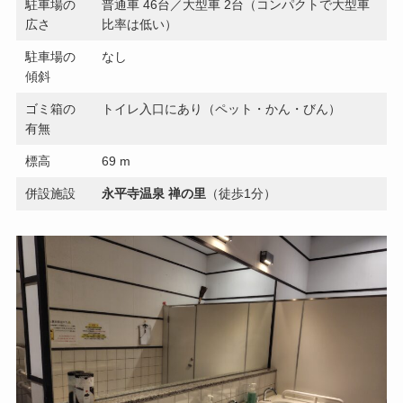
駐車場の
普通車 46台／大型車 2台（コンパクトで大型車
広さ
比率は低い）
駐車場の
なし
傾斜
ゴミ箱の
トイレ入口にあり（ペット・かん・びん）
有無
標高
69 m
併設施設
永平寺温泉 禅の里
（徒歩1分）