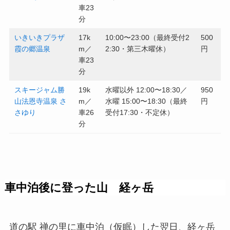
車23
分
いきいきプラザ
17k
10:00〜23:00（最終受付2
500
霞の郷温泉
m／
2:30・第三木曜休）
円
車23
分
スキージャム勝
19k
水曜以外 12:00〜18:30／
950
山法恩寺温泉 さ
m／
水曜 15:00〜18:30（最終
円
さゆり
車26
受付17:30・不定休）
分
車中泊後に登った山 経ヶ岳
道の駅 禅の里に車中泊（仮眠）した翌日、経ヶ岳