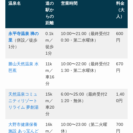
温泉名
道の
営業時間
料金
駅か
（大
らの
人）
距離
永平寺温泉 禅の
0.1k
10:00〜21:00（最終受付2
600
里
（併設／徒歩
m／
0:30・第二水曜休）
円
1分）
徒歩
1分
勝山天然温泉 水
11k
10:00〜22:00（最終受付2
670
芭蕉
m／
1:30・第二水曜休）
円
車16
分
天然温泉コミュ
15k
6:00〜25:00（最終受付2
1,40
ニティリゾート
m／
1:20・無休）
0円
リライム 夢創湯
車20
分
大野市健康保養
16k
10:00〜23:00（第二火曜
700
施設 あっ宝んど
m／
休）
円