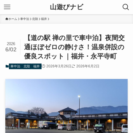
山遊びナビ
ホーム
車中泊
北陸
福井
【道の駅 禅の里で車中泊】夜間交
2026
通ほぼゼロの静けさ！温泉併設の
6/02
優良スポット｜福井・永平寺町
2026年3月26日
2026年6月2日
車中泊
北陸
福井