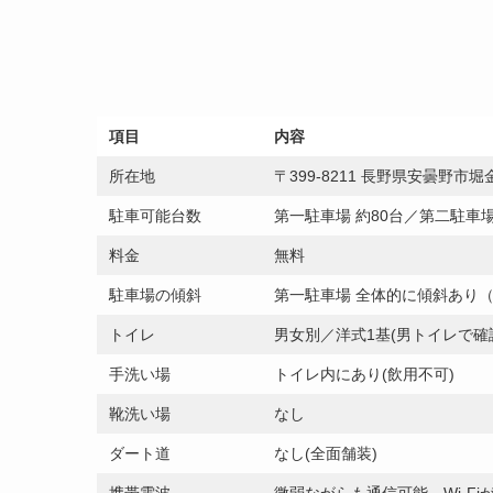
項目
内容
所在地
〒399-8211 長野県安曇野市
駐車可能台数
第一駐車場 約80台／第二駐車場 
料金
無料
駐車場の傾斜
第一駐車場 全体的に傾斜あり
トイレ
男女別／洋式1基(男トイレで確
手洗い場
トイレ内にあり(飲用不可)
靴洗い場
なし
ダート道
なし(全面舗装)
携帯電波
微弱ながらも通信可能。Wi-Fi