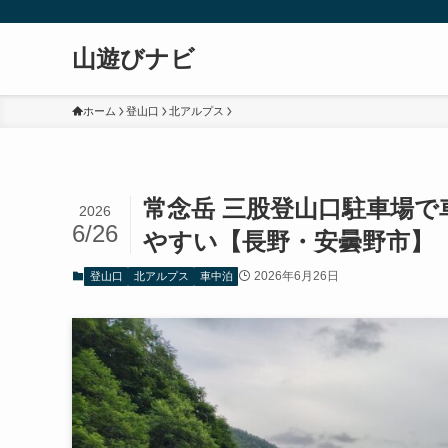
山遊びナビ
ホーム
登山口
北アルプス
常念岳 三股登山口駐車場
2026
6/26
やすい【長野・安曇野市】
2026年6月26日
登山口
北アルプス
車中泊