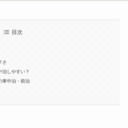
目次
すさ
中泊しやすい？
の車中泊・前泊