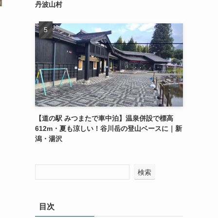
丹波山村
【道の駅 みつまたで車中泊】温泉併設で標高
612m・夏も涼しい！谷川岳の登山ベースに｜新
潟・湯沢
検索
目次