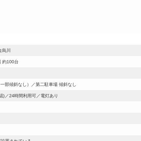
堀金烏川
約100台
（一部傾斜なし）／第二駐車場 傾斜なし
認)／24時間利用可／電灯あり
が設置されている