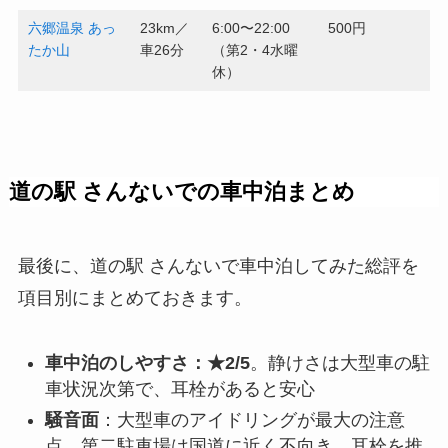
六郷温泉 あっ
23km／
6:00〜22:00
500円
たか山
車26分
（第2・4水曜
休）
道の駅 さんないでの車中泊まとめ
最後に、道の駅 さんないで車中泊してみた総評を
項目別にまとめておきます。
車中泊のしやすさ：★2/5
。静けさは大型車の駐
車状況次第で、耳栓があると安心
騒音面
：大型車のアイドリングが最大の注意
点。第二駐車場は国道に近く不向き。耳栓を推