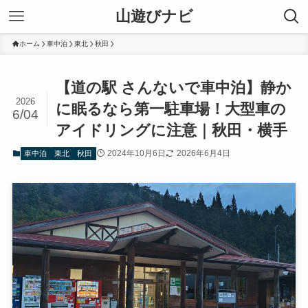
山遊びナビ
ホーム
車中泊
東北
秋田
【道の駅 さんないで車中泊】静か
2026
に眠るなら第一駐車場！大型車の
6/04
アイドリングに注意｜秋田・横手
2024年10月6日
2026年6月4日
車中泊
東北
秋田