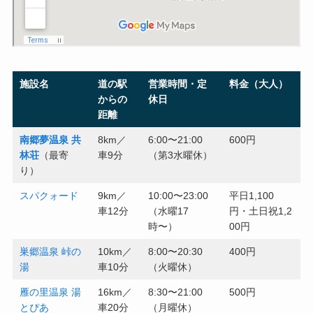
施設名
道の駅
営業時間・定
料金（大人）
からの
休日
距離
南郷夢温泉 共
8km／
6:00〜21:00
600円
林荘
（最寄
車9分
（第3水曜休）
り）
スパクォード
9km／
10:00〜23:00
平日1,100
車12分
（水曜17
円・土日祝1,2
時〜）
00円
巣郷温泉 峠の
10km／
8:00〜20:30
400円
湯
車10分
（火曜休）
雁の里温泉 湯
16km／
8:30〜21:00
500円
とぴあ
車20分
（月曜休）