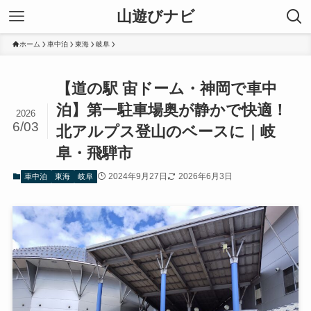
山遊びナビ
ホーム
車中泊
東海
岐阜
【道の駅 宙ドーム・神岡で車中
泊】第一駐車場奥が静かで快適！
2026
6/03
北アルプス登山のベースに｜岐
阜・飛騨市
2024年9月27日
2026年6月3日
車中泊
東海
岐阜