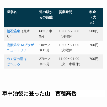
温泉名
道の駅か
営業時間
料金
らの距離
（大
人）
割石温泉
（最寄
6km／車
10:00〜20:00
500円
り）
9分
（月曜休）
流葉温泉 Mプラザ
10km／
10:00〜21:00
700円
ニュートリノ
車13分
（火曜休）
ぬく森の湯 す
27km／
11:00〜21:00
700円
ぱ〜ふる
車32分
（火・水曜休）
車中泊後に登った山 西穂高岳