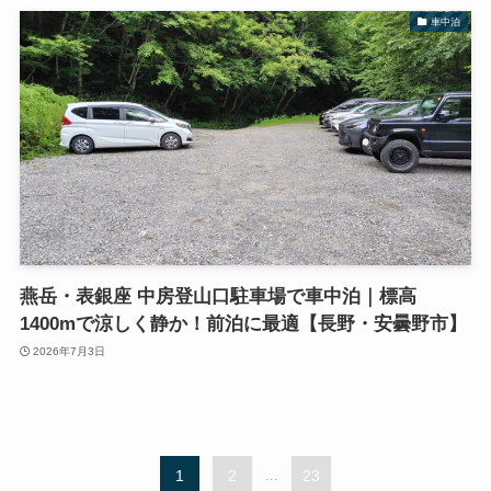
車中泊
燕岳・表銀座 中房登山口駐車場で車中泊｜標高
1400mで涼しく静か！前泊に最適【長野・安曇野市】
2026年7月3日
1
2
...
23