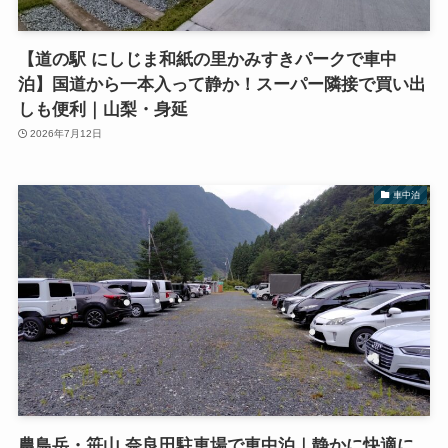
【道の駅 にしじま和紙の里かみすきパークで車中
泊】国道から一本入って静か！スーパー隣接で買い出
しも便利｜山梨・身延
2026年7月12日
車中泊
農鳥岳・笹山 奈良田駐車場で車中泊｜静かに快適に