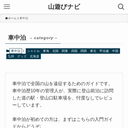
山遊びナビ
ホーム
車中泊
車中泊
– category –
車中泊
シャトル
東海
北陸
関東
四国
関西
東北
甲信越
中国
九州
グッズ
北海道
車中泊で全国の山を遠征するためのガイドです。
車中泊歴10年の管理人が、実際に登山前泊に訪問
した道の駅・登山口駐車場を、忖度なしでレビュ
ーしています。
車中泊が初めての方は、まずはこちらの入門ガイ
ドからどうぞ: