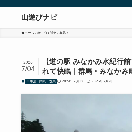
山遊びナビ
ホーム
車中泊
関東
群馬
【道の駅 みなかみ水紀行館
2026
7/04
れて快眠｜群馬・みなかみ
2024年9月13日
2026年7月4日
車中泊
関東
群馬