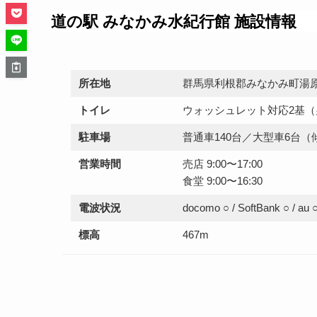
道の駅 みなかみ水紀行館 施設情報
所在地
群馬県利根郡みなかみ町湯原16
トイレ
ウォッシュレット対応2基
駐車場
普通車140台／大型車6台（
営業時間
売店 9:00〜17:00
食堂 9:00〜16:30
電波状況
docomo ○ / SoftBank ○ / au
標高
467m