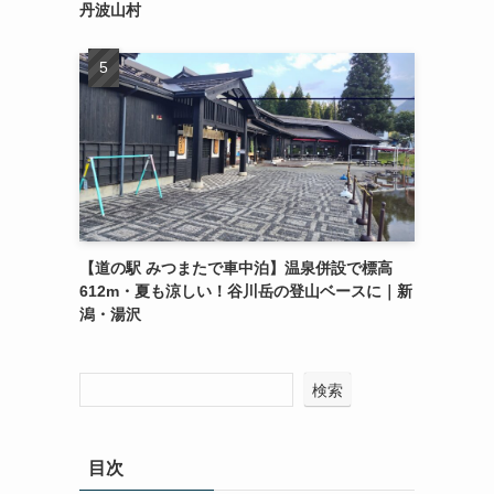
丹波山村
【道の駅 みつまたで車中泊】温泉併設で標高
612m・夏も涼しい！谷川岳の登山ベースに｜新
潟・湯沢
検索
目次