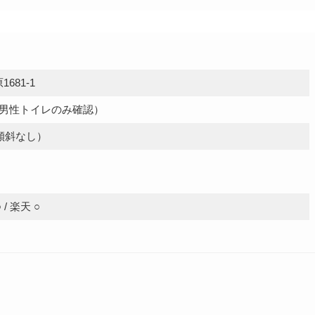
81-1
（男性トイレのみ確認）
傾斜なし）
 ○ / 楽天 ○