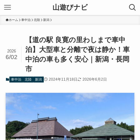
山遊びナビ
ホーム
車中泊
北陸
新潟
【道の駅 良寛の里わしまで車中
泊】大型車と分離で夜は静か！車
2026
6/02
中泊の車も多く安心｜新潟・長岡
市
2024年11月18日
2026年6月2日
車中泊
北陸
新潟