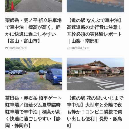
薬師岳・雲ノ平 折立駐車場
【道の駅 なんぶで車中泊】
で車中泊｜標高が高く、静
高速道路の走行音に注意！
かに快適に過ごしやすい
耳栓必須の実体験レポート
【富山・富山市】
｜山梨・南部町
2026年8月7日
2026年8月2日
茶臼岳・赤石岳 沼平ゲート
【道の駅 花の里いいじまで
駐車場／畑薙ダム夏季臨時
車中泊】大型車と分離で夜
駐車場で車中泊｜標高が高
も静か！コンビニ隣接で買
く快適に過ごしやすい【静
い出しも便利｜長野・飯島
岡・静岡市】
町