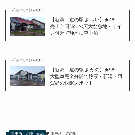
あわせて読みたい
【新潟・道の駅 あらい】★4/5｜
売上全国No1の広大な敷地・トイ
レ付近で静かに車中泊
あわせて読みたい
【新潟・道の駅 あがの】★5/5｜
大型車完全分離で静寂・新潟・阿
賀野の快眠スポット
車中泊
北陸
新潟
車中泊
道の駅