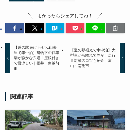
よかったらシェアしてね！
【道の駅 南えちぜん山海
【道の駅福光で車中泊】大
里で車中泊】建物下の駐車
型車から離れて静か！走行
場が静かな穴場！屋根付き
音対策のコツも紹介｜富
で夏涼しい｜福井・南越前
山・南砺市
町
関連記事