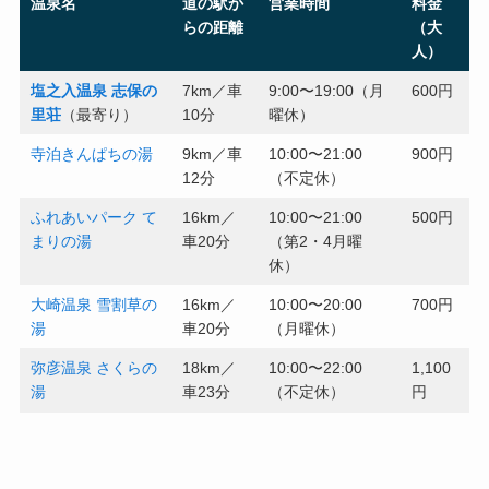
温泉名
道の駅か
営業時間
料金
らの距離
（大
人）
塩之入温泉 志保の
7km／車
9:00〜19:00（月
600円
里荘
（最寄り）
10分
曜休）
寺泊きんぱちの湯
9km／車
10:00〜21:00
900円
12分
（不定休）
ふれあいパーク て
16km／
10:00〜21:00
500円
まりの湯
車20分
（第2・4月曜
休）
大崎温泉 雪割草の
16km／
10:00〜20:00
700円
湯
車20分
（月曜休）
弥彦温泉 さくらの
18km／
10:00〜22:00
1,100
湯
車23分
（不定休）
円