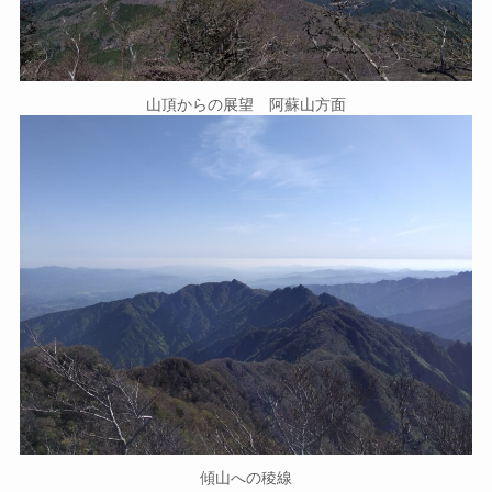
山頂からの展望 阿蘇山方面
傾山への稜線