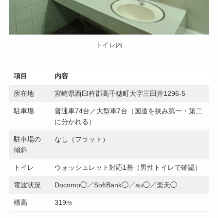
トイレ内
項目
内容
所在地
宮崎県西臼杵郡高千穂町大字三田井1296-5
駐車場
普通車74台／大型車7台（国道を挟み第一・第二
に分かれる）
駐車場の
なし（フラット）
傾斜
トイレ
ウォッシュレット対応1基（男性トイレで確認）
電波状況
Docomo◯／SoftBank◯／au◯／楽天◯
標高
319m