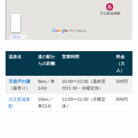
温泉名
道の駅か
営業時間
料金
らの距離
（大
人）
天岩戸の湯
8km／車
10:00〜22:00（最終受
500円
（最寄り）
14分
付21:30・水曜定休）
日之影温泉
16km／
12:00〜21:00（月曜定
600円
駅
車21分
休）