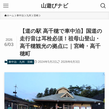
山遊びナビ
ホーム
車中泊
九州
宮崎
【道の駅 高千穂で車中泊】国道の
走行音は耳栓必須！祖母山登山・
2026
6/03
高千穂観光の拠点に｜宮崎・高千
穂町
2024年5月2日
2026年6月3日
車中泊
九州
宮崎