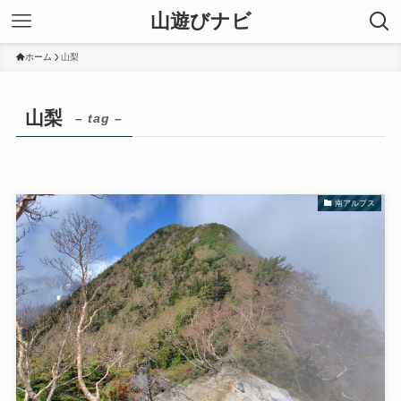
山遊びナビ
ホーム
山梨
山梨
– tag –
南アルプス