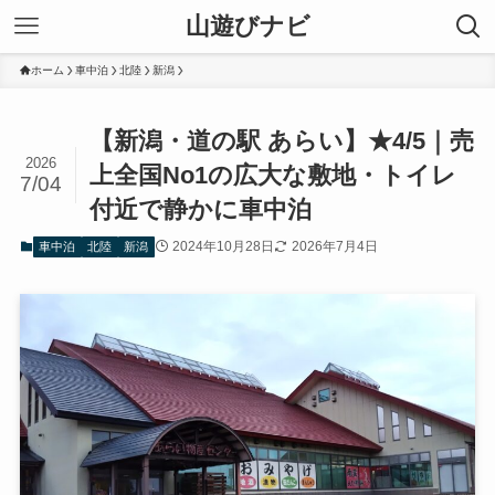
山遊びナビ
ホーム
車中泊
北陸
新潟
【新潟・道の駅 あらい】★4/5｜売
2026
上全国No1の広大な敷地・トイレ
7/04
付近で静かに車中泊
2024年10月28日
2026年7月4日
車中泊
北陸
新潟