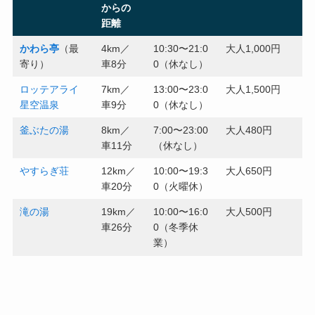
からの
距離
かわら亭
（最
4km／
10:30〜21:0
大人1,000円
寄り）
車8分
0（休なし）
ロッテアライ
7km／
13:00〜23:0
大人1,500円
星空温泉
車9分
0（休なし）
釜ぶたの湯
8km／
7:00〜23:00
大人480円
車11分
（休なし）
やすらぎ荘
12km／
10:00〜19:3
大人650円
車20分
0（火曜休）
滝の湯
19km／
10:00〜16:0
大人500円
車26分
0（冬季休
業）