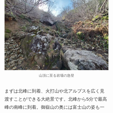
山頂に至る岩場の急登
まずは北峰に到着、火打山や北アルプスを広く見
渡すことができる大絶景です。北峰から5分で最高
峰の南峰に到着。御嶽山の奥には富士山の姿も一